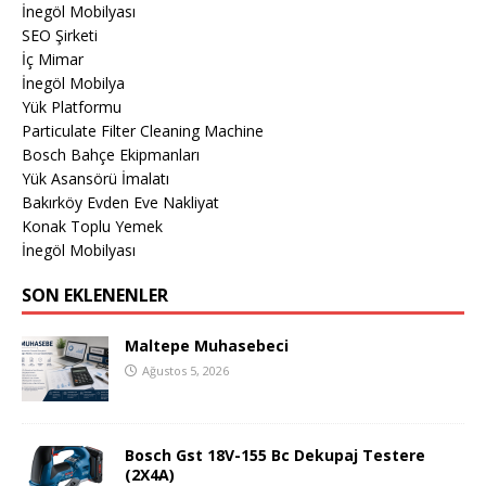
İnegöl Mobilyası
SEO Şirketi
İç Mimar
İnegöl Mobilya
Yük Platformu
Particulate Filter Cleaning Machine
Bosch Bahçe Ekipmanları
Yük Asansörü İmalatı
Bakırköy Evden Eve Nakliyat
Konak Toplu Yemek
İnegöl Mobilyası
SON EKLENENLER
Maltepe Muhasebeci
Ağustos 5, 2026
Bosch Gst 18V-155 Bc Dekupaj Testere
(2X4A)