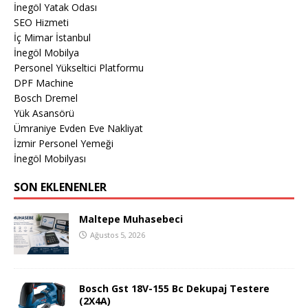
İnegöl Yatak Odası
SEO Hizmeti
İç Mimar İstanbul
İnegöl Mobilya
Personel Yükseltici Platformu
DPF Machine
Bosch Dremel
Yük Asansörü
Ümraniye Evden Eve Nakliyat
İzmir Personel Yemeği
İnegöl Mobilyası
SON EKLENENLER
Maltepe Muhasebeci
Ağustos 5, 2026
Bosch Gst 18V-155 Bc Dekupaj Testere
(2X4A)