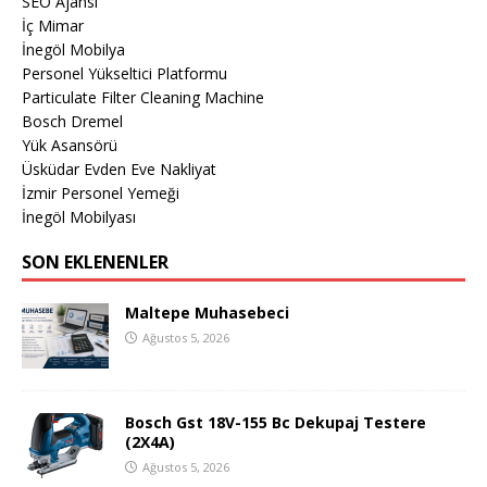
SEO Ajansı
İç Mimar
İnegöl Mobilya
Personel Yükseltici Platformu
Particulate Filter Cleaning Machine
Bosch Dremel
Yük Asansörü
Üsküdar Evden Eve Nakliyat
İzmir Personel Yemeği
İnegöl Mobilyası
SON EKLENENLER
Maltepe Muhasebeci
Ağustos 5, 2026
Bosch Gst 18V-155 Bc Dekupaj Testere
(2X4A)
Ağustos 5, 2026