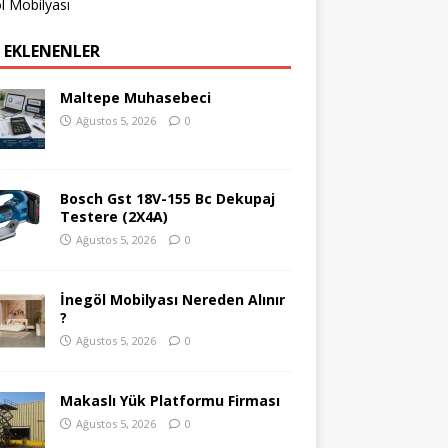
l Mobilyası
 EKLENENLER
Maltepe Muhasebeci
Ağustos 5, 2026
0
Bosch Gst 18V-155 Bc Dekupaj
Testere (2X4A)
Ağustos 5, 2026
0
İnegöl Mobilyası Nereden Alınır
?
Ağustos 5, 2026
0
Makaslı Yük Platformu Firması
Ağustos 5, 2026
0