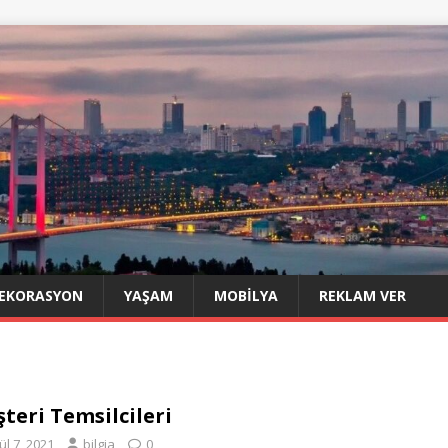
EKORASYON
YAŞAM
MOBILYA
REKLAM VER
teri Temsilcileri
ül 7, 2021
bilgia
0