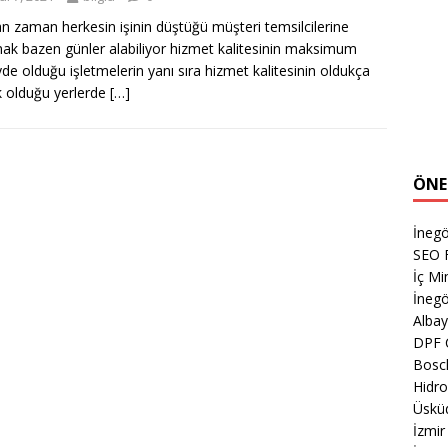
 zaman herkesin işinin düştüğü müşteri temsilcilerine
ak bazen günler alabiliyor hizmet kalitesinin maksimum
de olduğu işletmelerin yanı sıra hizmet kalitesinin oldukça
 olduğu yerlerde
[…]
ÖNE
İnegö
SEO 
İç M
İnegö
Albay
DPF 
Bosc
Hidro
Üsküd
İzmi