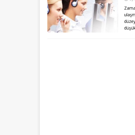
Zaman
ulaşm
düzey
düşük