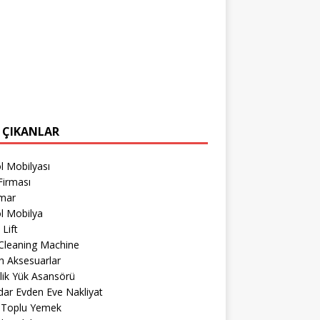
 ÇIKANLAR
l Mobilyası
Firması
imar
l Mobilya
 Lift
Cleaning Machine
h Aksesuarlar
lik Yük Asansörü
ar Evden Eve Nakliyat
r Toplu Yemek