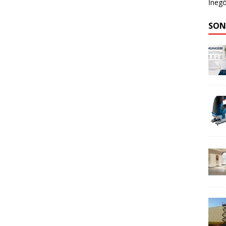
İnegö
SON