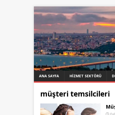
ANA SAYFA
HIZMET SEKTÖRÜ
D
müşteri temsilcileri
Müş
Eyl