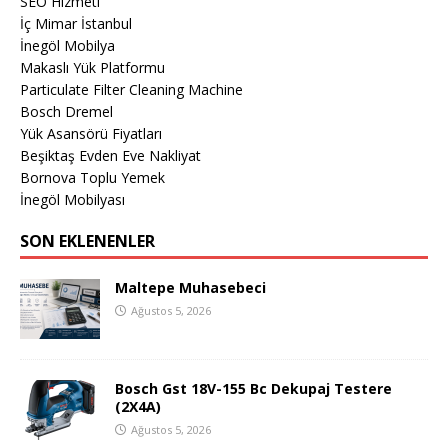
SEO Hizmeti
İç Mimar İstanbul
İnegöl Mobilya
Makaslı Yük Platformu
Particulate Filter Cleaning Machine
Bosch Dremel
Yük Asansörü Fiyatları
Beşiktaş Evden Eve Nakliyat
Bornova Toplu Yemek
İnegöl Mobilyası
SON EKLENENLER
Maltepe Muhasebeci
Ağustos 5, 2026
Bosch Gst 18V-155 Bc Dekupaj Testere
(2X4A)
Ağustos 5, 2026