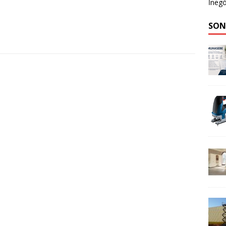
İnegö
SON