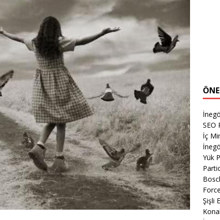
ÖNE
İnegö
SEO P
İç M
İnegö
Yük 
Parti
Bosch
Forc
Şişli
Kona