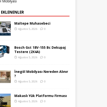
l Mobilyası
 EKLENENLER
Maltepe Muhasebeci
Ağustos 5, 2026
0
Bosch Gst 18V-155 Bc Dekupaj
Testere (2X4A)
Ağustos 5, 2026
0
İnegöl Mobilyası Nereden Alınır
?
Ağustos 5, 2026
0
Makaslı Yük Platformu Firması
Ağustos 5, 2026
0