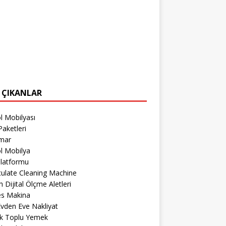
 ÇIKANLAR
l Mobilyası
aketleri
imar
l Mobilya
Platformu
culate Cleaning Machine
 Dijital Ölçme Aletleri
es Makina
 Evden Eve Nakliyat
k Toplu Yemek