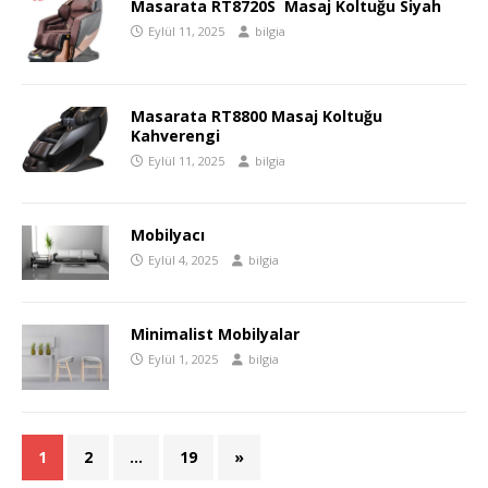
Masarata RT8720S Masaj Koltuğu Siyah
Eylül 11, 2025
bilgia
Masarata RT8800 Masaj Koltuğu
Kahverengi
Eylül 11, 2025
bilgia
Mobilyacı
Eylül 4, 2025
bilgia
Minimalist Mobilyalar
Eylül 1, 2025
bilgia
1
2
…
19
»