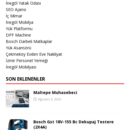
İnegöl Yatak Odası
SEO Ajansı
İç Mimar
İnegöl Mobilya
Yük Platformu
DPF Machine
Bosch Darbeli Matkaplar
Yük Asansörü
Çekmeköy Evden Eve Nakliyat
İzmir Personel Yemeği
İnegöl Mobilyası
SON EKLENENLER
Maltepe Muhasebeci
Ağustos 5, 2026
Bosch Gst 18V-155 Bc Dekupaj Testere
(2X4A)