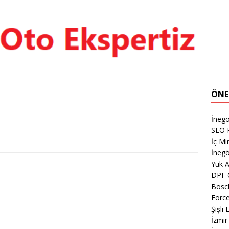
ÖNE
İneg
SEO P
İç Mi
İnegö
Yük 
DPF 
Bosch
Forc
Şişli
İzmi