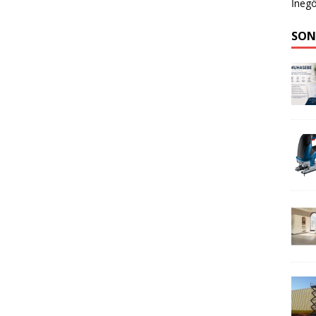
İnegö
SON