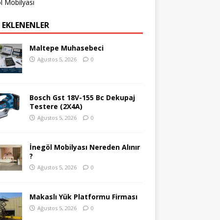
l Mobilyası
 EKLENENLER
Maltepe Muhasebeci
Ağustos 5, 2026
0
Bosch Gst 18V-155 Bc Dekupaj
Testere (2X4A)
Ağustos 5, 2026
0
İnegöl Mobilyası Nereden Alınır
?
Ağustos 5, 2026
0
Makaslı Yük Platformu Firması
Ağustos 5, 2026
0