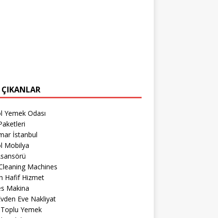
 ÇIKANLAR
öl Yemek Odası
aketleri
mar İstanbul
l Mobilya
Asansörü
Cleaning Machines
 Hafif Hizmet
es Makina
 Evden Eve Nakliyat
r Toplu Yemek