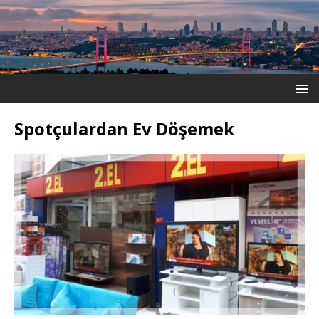
Spotçulardan Ev Döşemek