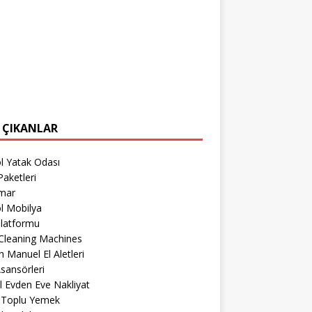
 ÇIKANLAR
l Yatak Odası
aketleri
imar
l Mobilya
Platformu
Cleaning Machines
 Manuel El Aletleri
sansörleri
l Evden Eve Nakliyat
r Toplu Yemek