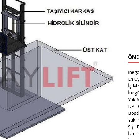
ÖNE
İnegö
En Uy
İç M
İnegö
Yük 
DPF 
Bosch
Yük 
Şişli
İzmir