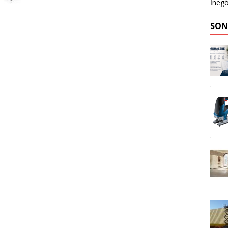
İnegö
SON