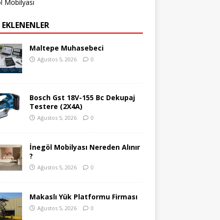
l Mobilyası
 EKLENENLER
Maltepe Muhasebeci
Ağustos 5, 2026
0
Bosch Gst 18V-155 Bc Dekupaj
Testere (2X4A)
Ağustos 5, 2026
0
İnegöl Mobilyası Nereden Alınır
?
Ağustos 5, 2026
0
Makaslı Yük Platformu Firması
Ağustos 5, 2026
0