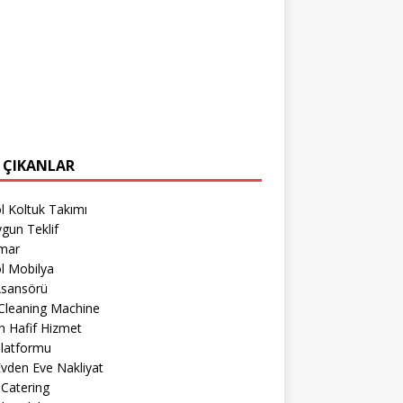
 ÇIKANLAR
l Koltuk Takımı
gun Teklif
imar
l Mobilya
Asansörü
Cleaning Machine
 Hafif Hizmet
Platformu
 Evden Eve Nakliyat
 Catering