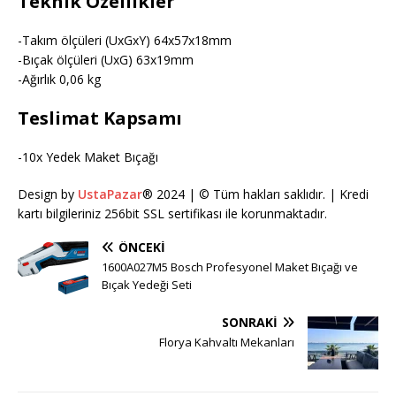
Teknik Özellikler
-Takım ölçüleri (UxGxY) 64x57x18mm
-Bıçak ölçüleri (UxG) 63x19mm
-Ağırlık 0,06 kg
Teslimat Kapsamı
-10x Yedek Maket Bıçağı
Design by
UstaPazar
® 2024 | © Tüm hakları saklıdır. | Kredi
kartı bilgileriniz 256bit SSL sertifikası ile korunmaktadır.
ÖNCEKI
1600A027M5 Bosch Profesyonel Maket Bıçağı ve
Bıçak Yedeği Seti
SONRAKI
Florya Kahvaltı Mekanları