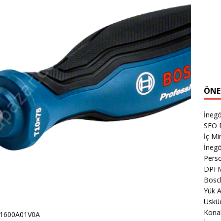
ÖNE
İnegö
SEO P
İç M
İnegö
Perso
DPF
Bosch
Yük A
Üsküd
Kona
5 1600A01V0A