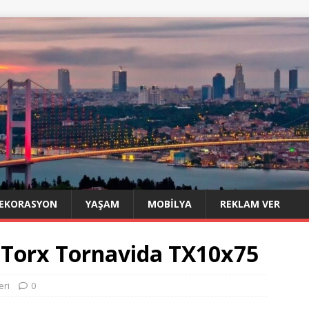
EKORASYON
YAŞAM
MOBILYA
REKLAM VER
 Torx Tornavida TX10x75
eri
0