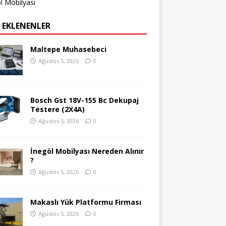
l Mobilyası
 EKLENENLER
Maltepe Muhasebeci
Ağustos 5, 2026
0
Bosch Gst 18V-155 Bc Dekupaj
Testere (2X4A)
Ağustos 5, 2026
0
İnegöl Mobilyası Nereden Alınır
?
Ağustos 5, 2026
0
Makaslı Yük Platformu Firması
Ağustos 5, 2026
0