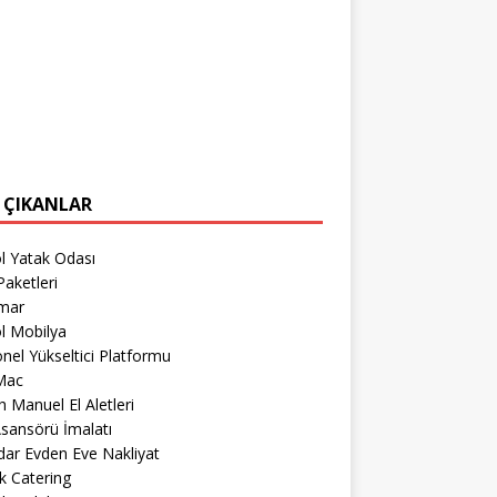
 ÇIKANLAR
l Yatak Odası
aketleri
imar
l Mobilya
nel Yükseltici Platformu
Mac
 Manuel El Aletleri
sansörü İmalatı
ar Evden Eve Nakliyat
k Catering