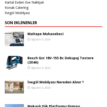
Kartal Evden Eve Nakliyat
Konak Catering
İnegöl Mobilyası
SON EKLENENLER
Maltepe Muhasebeci
Ağustos 5, 2026
Bosch Gst 18V-155 Bc Dekupaj Testere
(2X4A)
Ağustos 5, 2026
İnegöl Mobilyası Nereden Alınır ?
Ağustos 5, 2026
Makaslı Yük Platformu Firması