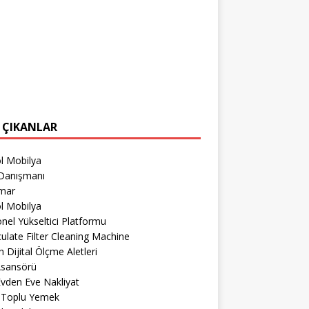
 ÇIKANLAR
l Mobilya
Danışmanı
imar
l Mobilya
nel Yükseltici Platformu
culate Filter Cleaning Machine
 Dijital Ölçme Aletleri
Asansörü
 Evden Eve Nakliyat
r Toplu Yemek