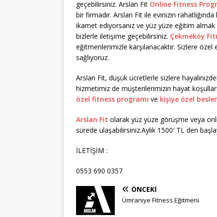
geçebilirsiniz. Arslan Fit
Online Fitness Prog
bir firmadır. Arslan Fit ile evinizin rahatlığın
ikamet ediyorsanız ve yüz yüze eğitim almak i
bizlerle iletişime geçebilirsiniz.
Çekmeköy Fit
eğitmenlerimizle karşılanacaktır. Sizlere özel 
sağlıyoruz.
Arslan Fit, düşük ücretlerle sizlere hayaliniz
hizmetimiz de müşterilerimizin hayat koşulları
özel fitness programı
ve
kişiye özel bes
Arslan Fit
olarak yüz yüze görüşme veya online
sürede ulaşabilirsiniz.Aylık 1500′ TL den başlay
İLETİŞİM :
0553 690 0357
ÖNCEKI
Ümraniye Fitness Eğitmeni