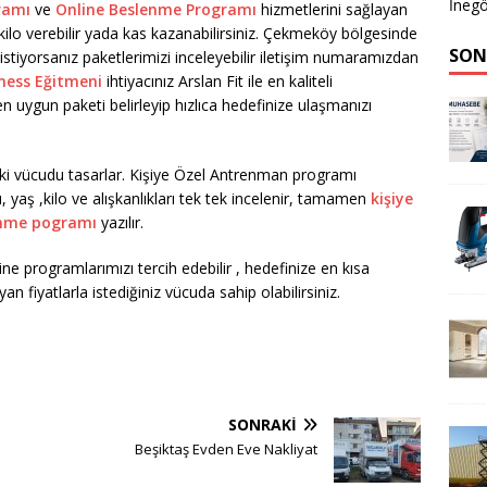
İnegö
ramı
ve
Online Beslenme Programı
hizmetlerini sağlayan
da kilo verebilir yada kas kazanabilirsiniz. Çekmeköy bölgesinde
SON
stiyorsanız paketlerimizi inceleyebilir iletişim numaramızdan
ness Eğitmeni
ihtiyacınız Arslan Fit ile en kaliteli
en uygun paketi belirleyip hızlıca hedefinize ulaşmanızı
deki vücudu tasarlar. Kişiye Özel Antrenman programı
, yaş ,kilo ve alışkanlıkları tek tek incelenir, tamamen
kişiye
lenme pogramı
yazılır.
 programlarımızı tercih edebilir , hedefinize en kısa
an fiyatlarla istediğiniz vücuda sahip olabilirsiniz.
SONRAKI
Beşiktaş Evden Eve Nakliyat