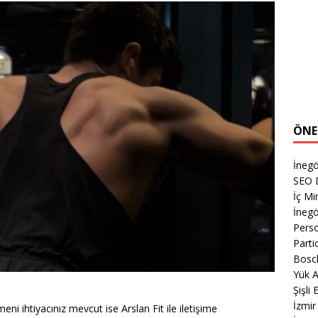
ÖNE
İnegö
SEO 
İç M
İnegö
Perso
Parti
Bosch
Yük 
Şişli
İzmi
i ihtiyacınız mevcut ise Arslan Fit ile iletişime