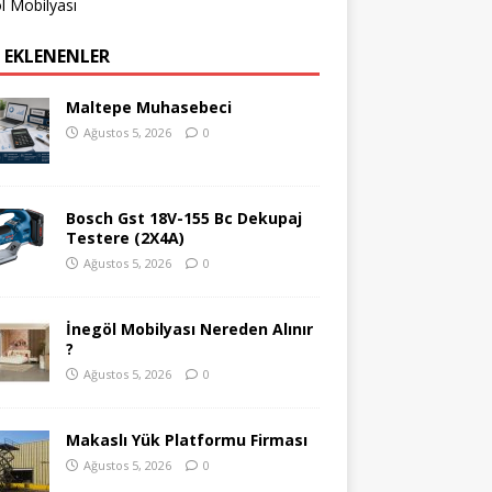
l Mobilyası
 EKLENENLER
Maltepe Muhasebeci
Ağustos 5, 2026
0
Bosch Gst 18V-155 Bc Dekupaj
Testere (2X4A)
Ağustos 5, 2026
0
İnegöl Mobilyası Nereden Alınır
?
Ağustos 5, 2026
0
Makaslı Yük Platformu Firması
Ağustos 5, 2026
0