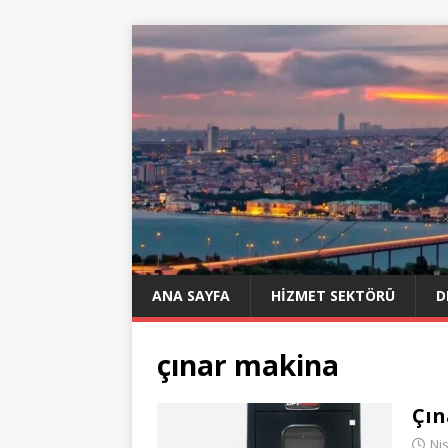
ANA SAYFA
HIZMET SEKTÖRÜ
D
çınar makina
Çın
Ni