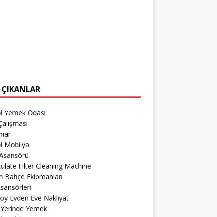
 ÇIKANLAR
öl Yemek Odası
Çalışması
imar
l Mobilya
 Asansörü
culate Filter Cleaning Machine
h Bahçe Ekipmanları
sansörleri
öy Evden Eve Nakliyat
 Yerinde Yemek