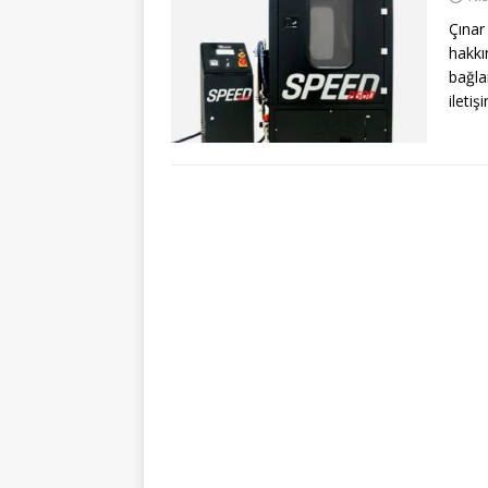
Çınar
hakkı
bağla
ileti