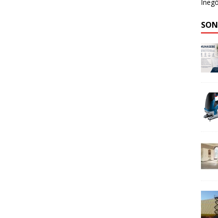
İnegö
SON