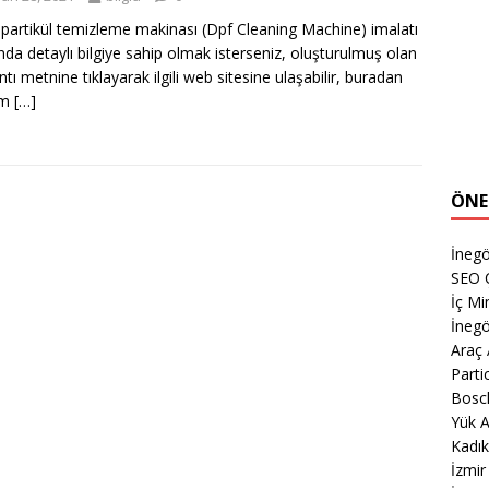
 partikül temizleme makinası (Dpf Cleaning Machine) imalatı
nda detaylı bilgiye sahip olmak isterseniz, oluşturulmuş olan
ntı metnine tıklayarak ilgili web sitesine ulaşabilir, buradan
şim
[…]
ÖNE
İneg
SEO 
İç M
İnegö
Araç
Parti
Bosc
Yük A
Kadık
İzmir