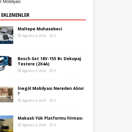
l Mobilyası
 EKLENENLER
Maltepe Muhasebeci
Ağustos 5, 2026
0
Bosch Gst 18V-155 Bc Dekupaj
Testere (2X4A)
Ağustos 5, 2026
0
İnegöl Mobilyası Nereden Alınır
?
Ağustos 5, 2026
0
Makaslı Yük Platformu Firması
Ağustos 5, 2026
0