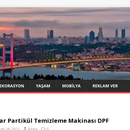
EKORASYON
YAŞAM
MOBILYA
REKLAM VER
ar Partikül Temizleme Makinası DPF
san 28, 2021
bilgia
0