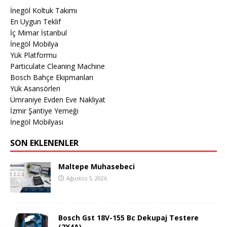
İnegöl Koltuk Takımı
En Uygun Teklif
İç Mimar İstanbul
İnegöl Mobilya
Yük Platformu
Particulate Cleaning Machine
Bosch Bahçe Ekipmanları
Yük Asansörleri
Ümraniye Evden Eve Nakliyat
İzmir Şantiye Yemeği
İnegöl Mobilyası
SON EKLENENLER
Maltepe Muhasebeci
Ağustos 5, 2026
Bosch Gst 18V-155 Bc Dekupaj Testere
(2X4A)