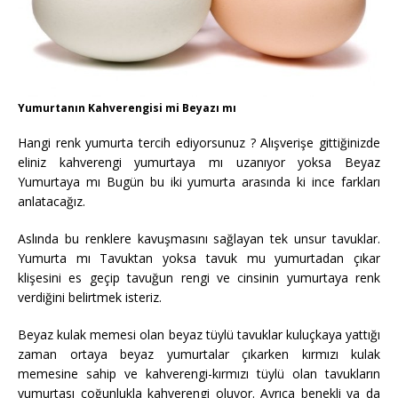
Yumurtanın Kahverengisi mi Beyazı mı
Hangi renk yumurta tercih ediyorsunuz ? Alışverişe gittiğinizde
eliniz kahverengi yumurtaya mı uzanıyor yoksa Beyaz
Yumurtaya mı Bugün bu iki yumurta arasında ki ince farkları
anlatacağız.
Aslında bu renklere kavuşmasını sağlayan tek unsur tavuklar.
Yumurta mı Tavuktan yoksa tavuk mu yumurtadan çıkar
klişesini es geçip tavuğun rengi ve cinsinin yumurtaya renk
verdiğini belirtmek isteriz.
Beyaz kulak memesi olan beyaz tüylü tavuklar kuluçkaya yattığı
zaman ortaya beyaz yumurtalar çıkarken kırmızı kulak
memesine sahip ve kahverengi-kırmızı tüylü olan tavukların
yumurtası çoğunlukla kahverengi oluyor. Ayrıca benekli ya da