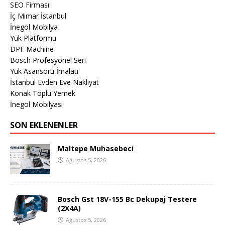
SEO Firması
İç Mimar İstanbul
İnegöl Mobilya
Yük Platformu
DPF Machine
Bosch Profesyonel Seri
Yük Asansörü İmalatı
İstanbul Evden Eve Nakliyat
Konak Toplu Yemek
İnegöl Mobilyası
SON EKLENENLER
Maltepe Muhasebeci
Ağustos 5, 2026
Bosch Gst 18V-155 Bc Dekupaj Testere
(2X4A)
Ağustos 5, 2026