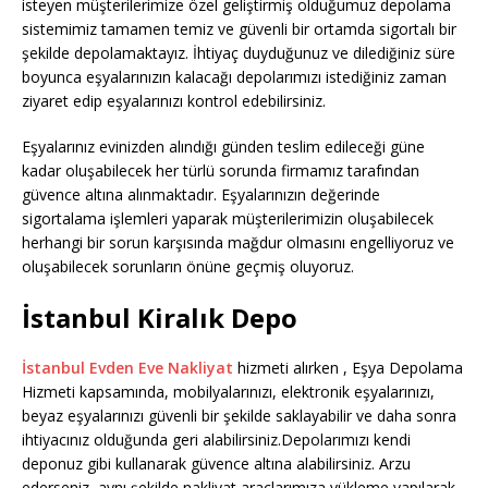
isteyen müşterilerimize özel geliştirmiş olduğumuz depolama
sistemimiz tamamen temiz ve güvenli bir ortamda sigortalı bir
şekilde depolamaktayız. İhtiyaç duyduğunuz ve dilediğiniz süre
boyunca eşyalarınızın kalacağı depolarımızı istediğiniz zaman
ziyaret edip eşyalarınızı kontrol edebilirsiniz.
Eşyalarınız evinizden alındığı günden teslim edileceği güne
kadar oluşabilecek her türlü sorunda firmamız tarafından
güvence altına alınmaktadır. Eşyalarınızın değerinde
sigortalama işlemleri yaparak müşterilerimizin oluşabilecek
herhangi bir sorun karşısında mağdur olmasını engelliyoruz ve
oluşabilecek sorunların önüne geçmiş oluyoruz.
İstanbul Kiralık Depo
İstanbul Evden Eve Nakliyat
hizmeti alırken , Eşya Depolama
Hizmeti kapsamında, mobilyalarınızı, elektronik eşyalarınızı,
beyaz eşyalarınızı güvenli bir şekilde saklayabilir ve daha sonra
ihtiyacınız olduğunda geri alabilirsiniz.Depolarımızı kendi
deponuz gibi kullanarak güvence altına alabilirsiniz. Arzu
ederseniz, aynı şekilde nakliyat araçlarımıza yükleme yapılarak