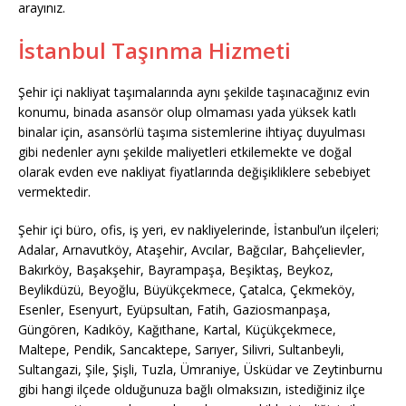
arayınız.
İstanbul Taşınma Hizmeti
Şehir içi nakliyat taşımalarında aynı şekilde taşınacağınız evin
konumu, binada asansör olup olmaması yada yüksek katlı
binalar için, asansörlü taşıma sistemlerine ihtiyaç duyulması
gibi nedenler aynı şekilde maliyetleri etkilemekte ve doğal
olarak evden eve nakliyat fiyatlarında değişikliklere sebebiyet
vermektedir.
Şehir içi büro, ofis, iş yeri, ev nakliyelerinde, İstanbul’un ilçeleri;
Adalar, Arnavutköy, Ataşehir, Avcılar, Bağcılar, Bahçelievler,
Bakırköy, Başakşehir, Bayrampaşa, Beşiktaş, Beykoz,
Beylikdüzü, Beyoğlu, Büyükçekmece, Çatalca, Çekmeköy,
Esenler, Esenyurt, Eyüpsultan, Fatih, Gaziosmanpaşa,
Güngören, Kadıköy, Kağıthane, Kartal, Küçükçekmece,
Maltepe, Pendik, Sancaktepe, Sarıyer, Silivri, Sultanbeyli,
Sultangazi, Şile, Şişli, Tuzla, Ümraniye, Üsküdar ve Zeytinburnu
gibi hangi ilçede olduğunuza bağlı olmaksızın, istediğiniz ilçe