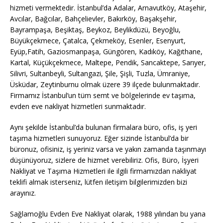
hizmeti vermektedir. İstanbul’da Adalar, Arnavutköy, Ataşehir,
Avcılar, Bağcılar, Bahçelievler, Bakırköy, Başakşehir,
Bayrampaşa, Beşiktaş, Beykoz, Beylikdüzü, Beyoğlu,
Büyükçekmece, Çatalca, Çekmeköy, Esenler, Esenyurt,
Eyüp,Fatih, Gaziosmanpaşa, Güngören, Kadıköy, Kağıthane,
Kartal, Küçükçekmece, Maltepe, Pendik, Sancaktepe, Sarıyer,
Silivri, Sultanbeyli, Sultangazi, Şile, Şişli, Tuzla, Ümraniye,
Üsküdar, Zeytinburnu olmak üzere 39 ilçede bulunmaktadır.
Firmamız İstanbul’un tüm semt ve bölgelerinde ev taşıma,
evden eve nakliyat hizmetleri sunmaktadır.
Aynı şekilde İstanbul’da bulunan firmalara büro, ofis, iş yeri
taşıma hizmetleri sunuyoruz. Eğer sizinde İstanbul’da bir
büronuz, ofisiniz, iş yeriniz varsa ve yakın zamanda taşınmayı
düşünüyoruz, sizlere de hizmet verebiliriz. Ofis, Büro, İşyeri
Nakliyat ve Taşıma Hizmetleri ile ilgili firmamızdan nakliyat
teklifi almak isterseniz, lütfen iletişim bilgilerimizden bizi
arayınız.
Sağlamoğlu Evden Eve Nakliyat olarak, 1988 yılından bu yana