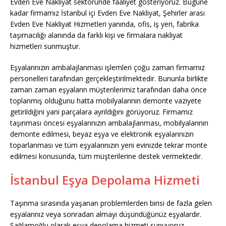
Evden Eve Nakliyat sektöründe faaliyet gösteriyoruz. Bugüne
kadar firmamız İstanbul içi Evden Eve Nakliyat, Şehirler arası
Evden Eve Nakliyat Hizmetleri yanında, ofis, iş yeri, fabrika
taşımacılığı alanında da farklı kişi ve firmalara nakliyat
hizmetleri sunmuştur.
Eşyalarınızın ambalajlanması işlemleri çoğu zaman firmamız
personelleri tarafından gerçekleştirilmektedir. Bununla birlikte
zaman zaman eşyaların müşterilerimiz tarafından daha önce
toplanmış olduğunu hatta mobilyalarının demonte vaziyete
getirildiğini yani parçalara ayrıldığını görüyoruz. Firmamız
taşınması öncesi eşyalarınızın ambalajlanması, mobilyalarının
demonte edilmesi, beyaz eşya ve elektronik eşyalarınızın
toparlanması ve tüm eşyalarınızın yeni evinizde tekrar monte
edilmesi konusunda, tüm müşterilerine destek vermektedir.
İstanbul Eşya Depolama Hizmeti
Taşınma sırasında yaşanan problemlerden birisi de fazla gelen
eşyalarınız veya sonradan almayı düşündüğünüz eşyalardır.
Sağlamoğlu olarak eşya depolama hizmeti sunuyoruz.