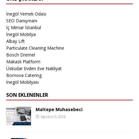
İnegöl Yemek Odası
SEO Danışmanı
İç Mimar İstanbul
İnegöl Mobilya
Albay Lift
Particulate Cleaning Machine
Bosch Dremel
Makaslı Platform
Üsküdar Evden Eve Nakliyat
Bornova Catering
İnegöl Mobilyası
SON EKLENENLER
Maltepe Muhasebeci
Ağustos 5, 2026