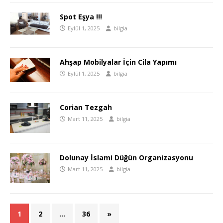
Spot Eşya !!!
Eylül 1, 2025
bilgia
Ahşap Mobilyalar İçin Cila Yapımı
Eylül 1, 2025
bilgia
Corian Tezgah
Mart 11, 2025
bilgia
Dolunay İslami Düğün Organizasyonu
Mart 11, 2025
bilgia
1
2
…
36
»