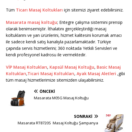
Tüm
Ticarı Masaj Koltukları
için sitemizi ziyaret edebilirsiniz.
Masarata masaj koltuğu
; Entegre çalışma sistemini prensip
olarak benimsemiştir. İthalatını gerçekleştirdiği masaj
koltuklarını ve yan ürünlerini, hizmet kalitesini korumak amacı
ile sadece kendi satış kanalıyla pazarlamaktadır. Türkiye
çapında servis hizmetlerini; 360 noktada Yetkili Servisleri ve
kendi profesyonel kadrosu ile vermektedir.
VİP Masaj Koltukları
,
Kapsül Masaj Koltuğu
,
Basic Masaj
Koltukları
,
Ticari Masaj Koltukları
,
Ayak Masaj Aletleri
,gibi
tüm masaj hizmetlerimize sitemizden ulaşabilirsiniz.
ÖNCEKI
Masarata M05G Masaj Koltuğu
SONRAKI
Masarata RT8720S Masaj Koltuğu Şampanya