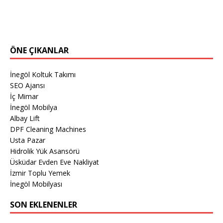
ÖNE ÇIKANLAR
İnegöl Koltuk Takımı
SEO Ajansı
İç Mimar
İnegöl Mobilya
Albay Lift
DPF Cleaning Machines
Usta Pazar
Hidrolik Yük Asansörü
Üsküdar Evden Eve Nakliyat
İzmir Toplu Yemek
İnegöl Mobilyası
SON EKLENENLER