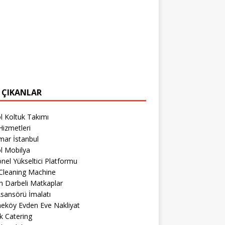
 ÇIKANLAR
l Koltuk Takımı
izmetleri
mar İstanbul
l Mobilya
nel Yükseltici Platformu
Cleaning Machine
 Darbeli Matkaplar
sansörü İmalatı
eköy Evden Eve Nakliyat
k Catering