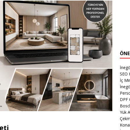
ÖNE
İnegö
SEO H
İç Mi
İnegö
Perso
DPF 
Bosch
Yük A
Çekm
Kona
eti