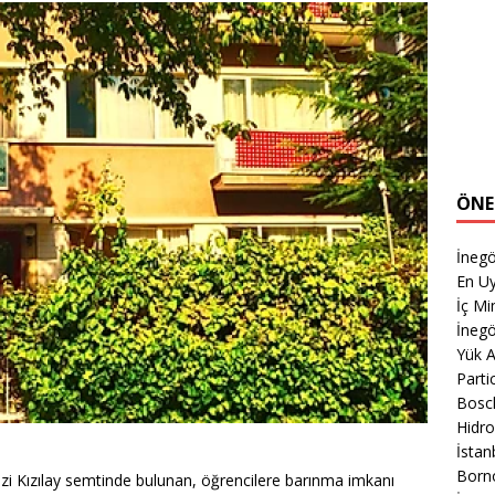
ÖNE
İnegö
En Uy
İç M
İnegö
Yük 
Parti
Bosch
Hidro
İsta
Born
zi Kızılay semtinde bulunan, öğrencilere barınma imkanı