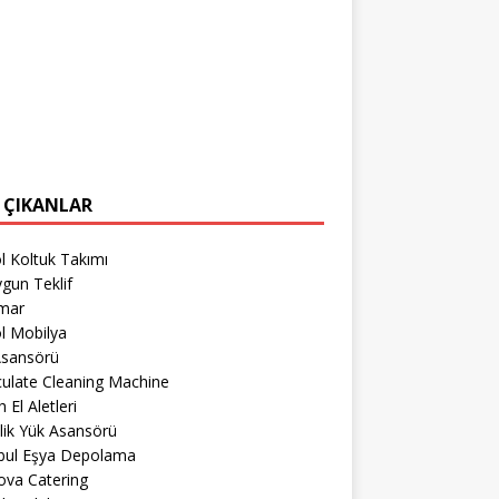
 ÇIKANLAR
l Koltuk Takımı
gun Teklif
imar
l Mobilya
Asansörü
culate Cleaning Machine
 El Aletleri
lik Yük Asansörü
nbul Eşya Depolama
ova Catering