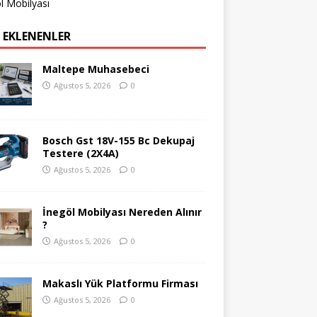
l Mobilyası
 EKLENENLER
Maltepe Muhasebeci
Ağustos 5, 2026
0
Bosch Gst 18V-155 Bc Dekupaj
Testere (2X4A)
Ağustos 5, 2026
0
İnegöl Mobilyası Nereden Alınır
?
Ağustos 5, 2026
0
Makaslı Yük Platformu Firması
Ağustos 5, 2026
0