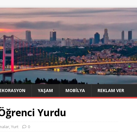
EKORASYON
YAŞAM
MOBILYA
REKLAM VER
 Öğrenci Yurdu
malar
,
Yurt
0