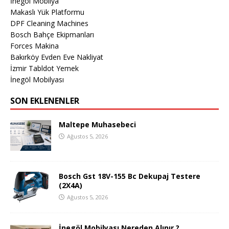
İnegöl Mobilya
Makaslı Yük Platformu
DPF Cleaning Machines
Bosch Bahçe Ekipmanları
Forces Makina
Bakırköy Evden Eve Nakliyat
İzmir Tabldot Yemek
İnegöl Mobilyası
SON EKLENENLER
Maltepe Muhasebeci
Ağustos 5, 2026
Bosch Gst 18V-155 Bc Dekupaj Testere
(2X4A)
Ağustos 5, 2026
İnegöl Mobilyası Nereden Alınır ?