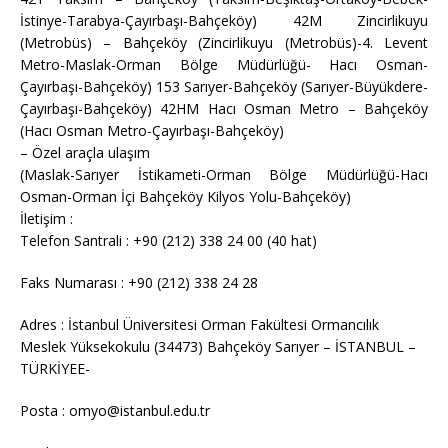
İstinye-Tarabya-Çayırbaşı-Bahçeköy) 42M Zincirlikuyu
(Metrobüs) – Bahçeköy (Zincirlikuyu (Metrobüs)-4. Levent
Metro-Maslak-Orman Bölge Müdürlüğü- Hacı Osman-
Çayırbaşı-Bahçeköy) 153 Sarıyer-Bahçeköy (Sarıyer-Büyükdere-
Çayırbaşı-Bahçeköy) 42HM Hacı Osman Metro – Bahçeköy
(Hacı Osman Metro-Çayırbaşı-Bahçeköy)
– Özel araçla ulaşım
(Maslak-Sarıyer İstikameti-Orman Bölge Müdürlüğü-Hacı
Osman-Orman İçi Bahçeköy Kilyos Yolu-Bahçeköy)
İletişim :
Telefon Santrali : +90 (212) 338 24 00 (40 hat)
Faks Numarası : +90 (212) 338 24 28
Adres : İstanbul Üniversitesi Orman Fakültesi Ormancılık
Meslek Yüksekokulu (34473) Bahçeköy Sarıyer – İSTANBUL –
TÜRKİYEE-
Posta : omyo@istanbul.edu.tr