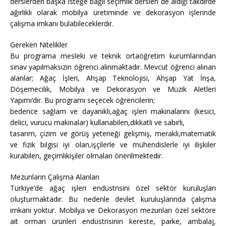
derslerden başka isteğe bağlı seçimlik dersleri de aldığı takdirde
ağırlıklı olarak mobilya üretiminde ve dekorasyon işlerinde
çalışma imkanı bulabileceklerdir.
Gereken Nitelikler
Bu programa mesleki ve teknik ortaöğretim kurumlarından
sınav yapılmaksızın öğrenci alınmaktadır. Mevcut öğrenci alınan
alanlar; Ağaç İşleri, Ahşap Teknolojisi, Ahşap Yat İnşa,
Döşemecilik, Mobilya ve Dekorasyon ve Müzik Aletleri
Yapımı’dır. Bu programı seçecek öğrencilerin;
bedence sağlam ve dayanıklı,ağaç işleri makinalarını (kesici,
delici, vurucu makinalar) kullanabilen,dikkatli ve sabırlı,
tasarım, çizim ve görüş yeteneği gelişmiş, meraklı,matematik
ve fizik bilgisi iyi olan,işçilerle ve mühendislerle iyi ilişkiler
kurabilen, geçimlikişiler olmaları önerilmektedir.
Mezunların Çalışma Alanları
Türkiye’de ağaç işleri endüstrisini özel sektör kuruluşları
oluşturmaktadır. Bu nedenle devlet kuruluşlarında çalışma
imkanı yoktur. Mobilya ve Dekorasyon mezunları özel sektöre
ait orman ürünleri endüstrisinin kereste, parke, ambalaj,