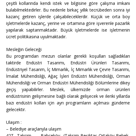
çeşitli kollarında kendi istek ve bilgisine göre çalışma imkanı
bulabilmektedirler. Bu nedenle birkaç yıllık tecrübeden sonra iyi
kazanç getiren işlerde çalışabileceklerdir. Küçük ve orta boy
işletmelerde kazanç, yerine ve ortamına göre işverenle pazarlık
yapılarak saptanmaktadır. Büyük işletmelerde ise işletmenin
ücret politikasına uyulmaktadır.
Mesleğin Geleceği
Bu programdan mezun olanlar gerekli koşulları sağladıkları
taktirde Endüstri Tasarımı, Endüstri Ürünleri Tasarımı,
Endüstriyel Tasarım, İç Mimarlık, İç Mimarlık ve Çevre Tasarımı,
İmalat Mühendisliği, Ağaç İşleri Endüstri Mühendisliği, Orman
Mühendisliği ve Orman Endüstri Mühendisliği Bölümlerine dikey
geçiş yapabilirler. Meslek, ülkemizde orman ürünleri
endüstrisinin gelişmesine bağlı olarak gelişecek ve ileriki yıllarda
bazı endüstri kolları için ayrı programların açılması gündeme
gelecektir.
Ulaşım :
– Belediye araçlarıyla ulaşım
42T Taksim – Bahçeköy (Taksim-Beşiktaş-Ortaköy-Bebek-