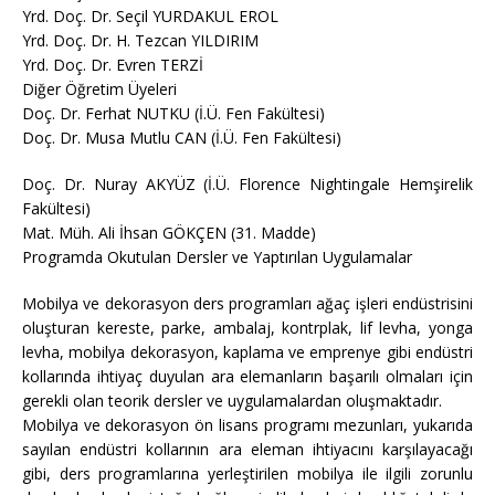
Yrd. Doç. Dr. Seçil YURDAKUL EROL
Yrd. Doç. Dr. H. Tezcan YILDIRIM
Yrd. Doç. Dr. Evren TERZİ
Diğer Öğretim Üyeleri
Doç. Dr. Ferhat NUTKU (İ.Ü. Fen Fakültesi)
Doç. Dr. Musa Mutlu CAN (İ.Ü. Fen Fakültesi)
Doç. Dr. Nuray AKYÜZ (İ.Ü. Florence Nightingale Hemşirelik
Fakültesi)
Mat. Müh. Ali İhsan GÖKÇEN (31. Madde)
Programda Okutulan Dersler ve Yaptırılan Uygulamalar
Mobilya ve dekorasyon ders programları ağaç işleri endüstrisini
oluşturan kereste, parke, ambalaj, kontrplak, lif levha, yonga
levha, mobilya dekorasyon, kaplama ve emprenye gibi endüstri
kollarında ihtiyaç duyulan ara elemanların başarılı olmaları için
gerekli olan teorik dersler ve uygulamalardan oluşmaktadır.
Mobilya ve dekorasyon ön lisans programı mezunları, yukarıda
sayılan endüstri kollarının ara eleman ihtiyacını karşılayacağı
gibi, ders programlarına yerleştirilen mobilya ile ilgili zorunlu