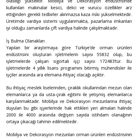
olasılığı yüksektir. Mobilya ve Dekorasyon endüstrisinde
kullanılan makinalar kesici, delici ve vurucu özellikler arz
ettiğinden gerekli tedbirler alınmazsa kaza riski yükselmektedir.
Üretimde vardiya sistemi uygulanmakta, pazarlama imkanları
iyi olduğu zamanlarda çift vardiya halinde çalışılmaktadır.
İş Bulma Olanakları
Yapılan bir araştırmaya göre Türkiye’de orman ürünleri
endüstrisini oluşturan işletmelerin sayısı 55832 olup, bu
işletmelerde çalışan sigortalı işçi sayısı 172483’tür. Bu
işletmelerde 4 yıllık lisans programını bitirmiş mühendisler ile
işçiler arasında ara elemana ihtiyaç olacağı açıktır.
Bu ihtiyaç meslek liselerinden, çıraklık okullarından mezun olan
elemanlarca ya da usta-çırak eğitimi ile yetişmiş elemanlarca
karşılanmaktadır. Mobilya ve Dekorasyon mezunlarına ihtiyaç
duyulan bu gibi işyerlerinde hak ettikleri yeri almaları halinde
2000 ile 4000 arasında değişen sayıda istihdam olanağının
ortaya çıkacağı tahmin edilmektedir.
Mobilya ve Dekorasyon mezunları orman ürünleri endüstrisinin