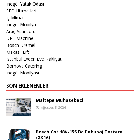
İnegöl Yatak Odası
SEO Hizmetleri
İç Mimar
İnegöl Mobilya
Araç Asansörü
DPF Machine
Bosch Dremel
Makaslı Lift
İstanbul Evden Eve Nakliyat
Bornova Catering
İnegöl Mobilyası
SON EKLENENLER
Maltepe Muhasebeci
Ağustos 5, 2026
Bosch Gst 18V-155 Bc Dekupaj Testere
(2X4A)