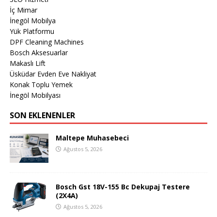
İç Mimar
İnegöl Mobilya
Yük Platformu
DPF Cleaning Machines
Bosch Aksesuarlar
Makaslı Lift
Üsküdar Evden Eve Nakliyat
Konak Toplu Yemek
İnegöl Mobilyası
SON EKLENENLER
Maltepe Muhasebeci
Ağustos 5, 2026
Bosch Gst 18V-155 Bc Dekupaj Testere
(2X4A)
Ağustos 5, 2026