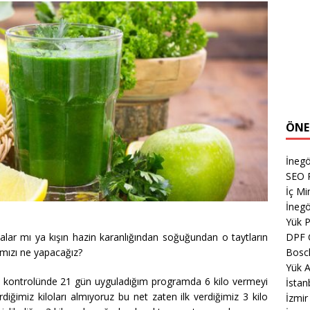
ÖNE
İnegö
SEO P
İç M
İnegö
Yük 
alar mı ya kışın hazin karanlığından soğuğundan o taytların
DPF 
arımızı ne yapacağız?
Bosch
Yük 
 kontrolünde 21 gün uyguladığım programda 6 kilo vermeyi
İsta
ğimiz kiloları almıyoruz bu net zaten ilk verdiğimiz 3 kilo
İzmi