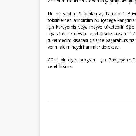
vücudumuzdaki artık ödemin yapmış olduğu şiş
Ne mi yaptım Sabahları aç karnına 1 Büyü
toksinlerden arındırdım bu içeceğe karıştırı
için kuruyemiş veya meyve tüketebilir öğle
ızgaraları ile devam edebilirsiniz akşam 1
tüketmedim kısacası sizlerde başarabilirsiniz
verim aldım haydi hanımlar detoksa…
Güzel bir diyet programı için Bahçeşehir Diye
verebilirsiniz.