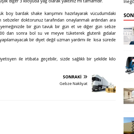
lik diğer 3 kiloyuda yağ olarak yaktınız mı tamamdır.
İnegö
k boy bardak shake karışımını hazırlayarak vücudumdaki
SON
lan sebzeler doktorunuz tarafından onaylanmalı ardından ara
 yemeğinizde bir gün tavuk bir gün et ve diğer gün sebze
7:00 dan sonra bol su ve meyve tüketerek glutenli gıdalar
 yapılamayacak bir diyet değil uzman yardımı ile kısa sürede
tisyen ile irtibata geçebilir, sizde sağlıklı bir şekilde kilo
SONRAKI
Gebze Nakliyat