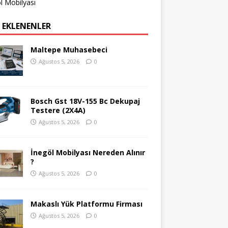
l Mobilyası
 EKLENENLER
Maltepe Muhasebeci
Ağustos 5, 2026
0
Bosch Gst 18V-155 Bc Dekupaj
Testere (2X4A)
Ağustos 5, 2026
0
İnegöl Mobilyası Nereden Alınır
?
Ağustos 5, 2026
0
Makaslı Yük Platformu Firması
Ağustos 5, 2026
0