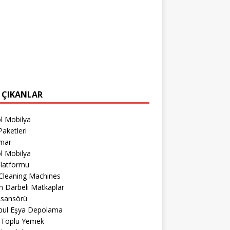
 ÇIKANLAR
l Mobilya
aketleri
imar
l Mobilya
Platformu
Cleaning Machines
 Darbeli Matkaplar
Asansörü
nbul Eşya Depolama
r Toplu Yemek