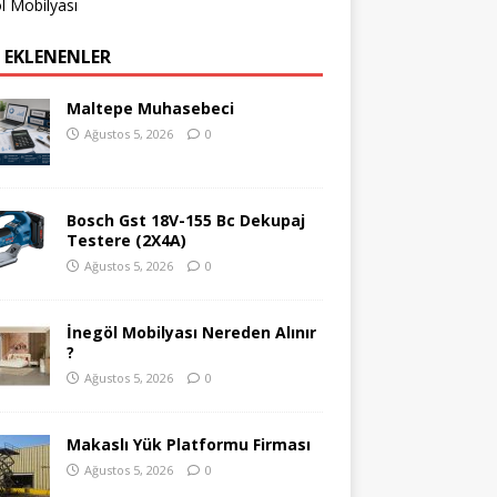
l Mobilyası
 EKLENENLER
Maltepe Muhasebeci
Ağustos 5, 2026
0
Bosch Gst 18V-155 Bc Dekupaj
Testere (2X4A)
Ağustos 5, 2026
0
İnegöl Mobilyası Nereden Alınır
?
Ağustos 5, 2026
0
Makaslı Yük Platformu Firması
Ağustos 5, 2026
0