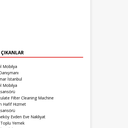
 ÇIKANLAR
l Mobilya
Danışmanı
mar İstanbul
l Mobilya
Asansörü
culate Filter Cleaning Machine
 Hafif Hizmet
Asansörü
eköy Evden Eve Nakliyat
r Toplu Yemek