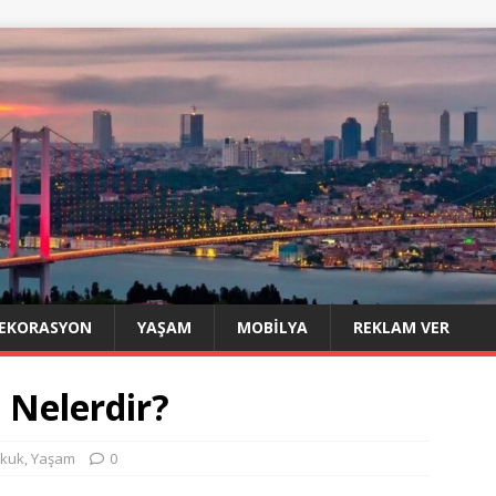
EKORASYON
YAŞAM
MOBILYA
REKLAM VER
 Nelerdir?
kuk
,
Yaşam
0