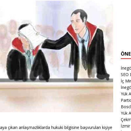
ÖNE
İnegö
SEO 
İç Mi
İnegö
Yük 
Parti
Bosch
Yük 
Çekm
İzmi
e ortaya çıkan anlaşmazlıklarda hukuki bilgisine başvurulan kişiye