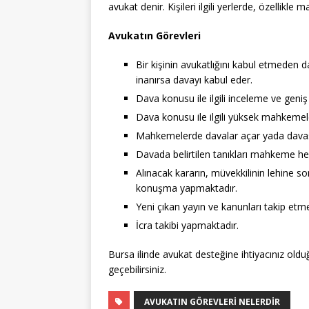
avukat denir. Kişileri ilgili yerlerde, özellikl
Avukatın Görevleri
Bir kişinin avukatlığını kabul etmeden dav
inanırsa davayı kabul eder.
Dava konusu ile ilgili inceleme ve geni
Dava konusu ile ilgili yüksek mahkemeler
Mahkemelerde davalar açar yada davasını
Davada belirtilen tanıkları mahkeme hey
Alınacak kararın, müvekkilinin lehine 
konuşma yapmaktadır.
Yeni çıkan yayın ve kanunları takip et
İcra takibi yapmaktadır.
Bursa ilinde avukat desteğine ihtiyacınız old
geçebilirsiniz.
AVUKATIN GÖREVLERI NELERDIR