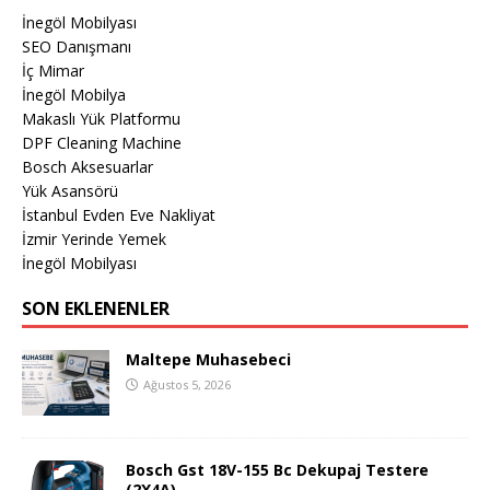
İnegöl Mobilyası
SEO Danışmanı
İç Mimar
İnegöl Mobilya
Makaslı Yük Platformu
DPF Cleaning Machine
Bosch Aksesuarlar
Yük Asansörü
İstanbul Evden Eve Nakliyat
İzmir Yerinde Yemek
İnegöl Mobilyası
SON EKLENENLER
Maltepe Muhasebeci
Ağustos 5, 2026
Bosch Gst 18V-155 Bc Dekupaj Testere
(2X4A)