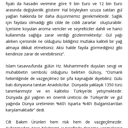
fiyatı da hasadın verimine göre 9 bin Euro ve 12 bin Euro
arasında değişkenlik gösterir Hal böyleyken ucuza satılan gül
yağları hakkında bir daha düşünmemiz gerekmektedir. Sağlık
için faydası olmadığı gibi cilde de ciddi zararlar oluşturabilir.
İçerisine koyulan aroma vericiler ve seyrelticiler dahili ve harici
kullanımda sağlığa zarar verdiği gözlenmektedşr. Gül yağı
alırken içerisinde ne olduğunu bildiğiniz mutlaka kaliteli bir yağ
almaya dikkat etmelisiniz. Aksi halde fayda görmediğiniz gibi
kendinize zarar de verebilirsiniz”.
İslam tasavvufunda gülün Hz. Muhammed’e duyulan sevgi ve
muhabbetin sembolü olduğunu belirten Gülsoy, “Osmanlı
hekimliğinde de vazgeçilmez bir şifa kaynağıdır diyebiliriz. Gülü
batı dünyasına tanıtan Anadolu’dur. Dünyada yaklaşık 1350 türü
tanımlanmıştır ve en kalitelisi Türkiye’de yetişmektedir.
Dünyada gül yağının en önemli üreticisi de Türkiye’dir ve gül
yağında Dünya üretiminin %60’ı Isparta %40’ı Bulgaristan’dan
karşılamaktadır” dedi.
Cilt Bakım Ürünleri hem risk hem de vazgeçilmezdir.