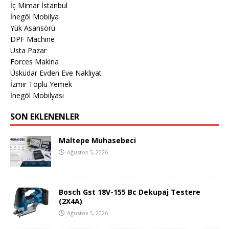
İç Mimar İstanbul
İnegöl Mobilya
Yük Asansörü
DPF Machine
Usta Pazar
Forces Makina
Üsküdar Evden Eve Nakliyat
İzmir Toplu Yemek
İnegöl Mobilyası
SON EKLENENLER
Maltepe Muhasebeci
Ağustos 5, 2026
Bosch Gst 18V-155 Bc Dekupaj Testere
(2X4A)
Ağustos 5, 2026