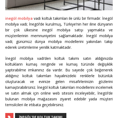
inegöl mobilya
vadi koltuk takımları ile ünlü bir firmadır. İnegöl
mobilya vadi; İnegöl’de kurulmuş, Türkiye’nin her iline dünyanın
bir çok ülkesine inegöl mobilya satışı yapmakta ve
müşterilerinin memnuniyetini sağlamaktadır. İnegöl mobilya
vadi; günümüz dünya mobilya modellerini yakından takip
ederek üretimlerine yenilik katmaktadır.
İnegöl mobilya vadi’den koltuk takımı satın aldığınızda
koltukların kumaş renginde ve kumaş türünde değişiklik
yaptırabilme imkanınız da vardır. Bu sayede çok beğenerek
aldığınız koltuk takımları hayalinizdeki renklerle bütünlük
oluşturacak ve evinize gelen misafirlerinizin gözlerini
kamaştırabilirsiniz. İnegöl koltuk takımları modellerini incelemek
ve satın almak için online web sitesini inceleyebilir, İnegöl’de
bulunan mobilya mağazasını ziyaret edebilir yada müşteri
temsilcileri ile irtibata geçebilirsiniz.
İNEGÖL'DE KOLTUK TAKIMI