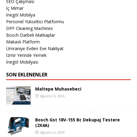
SEO Çalışması
İç Mimar
İnegöl Mobilya
Personel Yükseltici Platformu
DPF Cleaning Machines
Bosch Darbeli Matkaplar
Makaslı Platform
Ümraniye Evden Eve Nakliyat
İzmir Yerinde Yemek
İnegöl Mobilyası
SON EKLENENLER
Maltepe Muhasebeci
Ağustos 5, 2026
Bosch Gst 18V-155 Bc Dekupaj Testere
(2X4A)
Ağustos 5, 2026