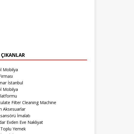
 ÇIKANLAR
l Mobilya
Firması
mar İstanbul
l Mobilya
Platformu
culate Filter Cleaning Machine
h Aksesuarlar
sansörü İmalatı
ar Evden Eve Nakliyat
r Toplu Yemek