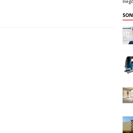
İnegö
SON