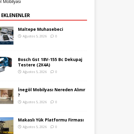
l Mobilyası
 EKLENENLER
Maltepe Muhasebeci
Ağustos 5, 2026
0
Bosch Gst 18V-155 Bc Dekupaj
Testere (2X4A)
Ağustos 5, 2026
0
İnegöl Mobilyası Nereden Alınır
?
Ağustos 5, 2026
0
Makaslı Yük Platformu Firması
Ağustos 5, 2026
0