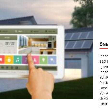
ÖNE
İnegö
SEO 
İç Mi
İnegö
Yük 
Parti
Bosc
Yük A
Üsküd
İzmi