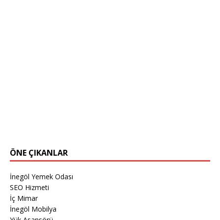
ÖNE ÇIKANLAR
İnegöl Yemek Odası
SEO Hizmeti
İç Mimar
İnegöl Mobilya
Yük Asansörü