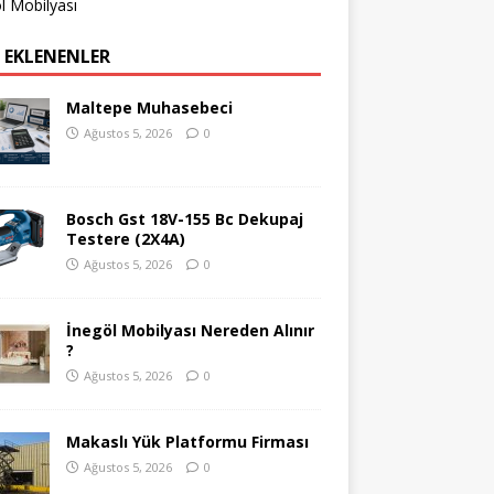
l Mobilyası
 EKLENENLER
Maltepe Muhasebeci
Ağustos 5, 2026
0
Bosch Gst 18V-155 Bc Dekupaj
Testere (2X4A)
Ağustos 5, 2026
0
İnegöl Mobilyası Nereden Alınır
?
Ağustos 5, 2026
0
Makaslı Yük Platformu Firması
Ağustos 5, 2026
0