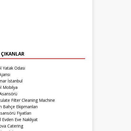
 ÇIKANLAR
l Yatak Odası
jansı
mar İstanbul
l Mobilya
 Asansörü
culate Filter Cleaning Machine
h Bahçe Ekipmanları
sansörü Fiyatları
l Evden Eve Nakliyat
ova Catering