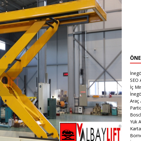
ÖNE
İnegö
SEO A
İç Mi
İnegö
Araç
Parti
Bosc
Yük A
Karta
Born