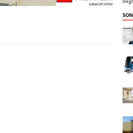
İnegö
SON