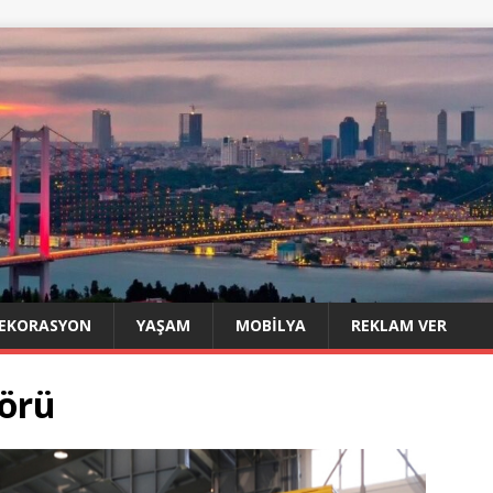
EKORASYON
YAŞAM
MOBILYA
REKLAM VER
örü