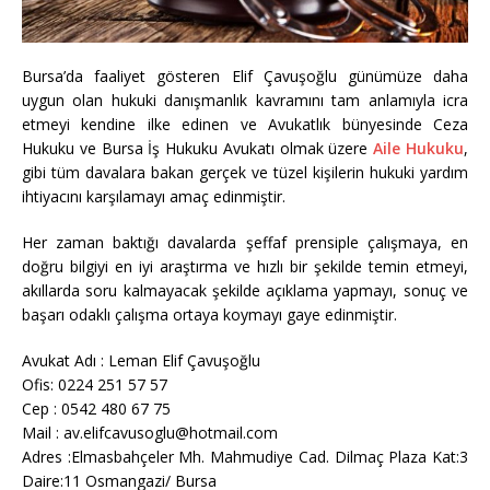
Bursa’da faaliyet gösteren Elif Çavuşoğlu günümüze daha
uygun olan hukuki danışmanlık kavramını tam anlamıyla icra
etmeyi kendine ilke edinen ve Avukatlık bünyesinde Ceza
Hukuku ve Bursa İş Hukuku Avukatı olmak üzere
Aile Hukuku
,
gibi tüm davalara bakan gerçek ve tüzel kişilerin hukuki yardım
ihtiyacını karşılamayı amaç edinmiştir.
Her zaman baktığı davalarda şeffaf prensiple çalışmaya, en
doğru bilgiyi en iyi araştırma ve hızlı bir şekilde temin etmeyi,
akıllarda soru kalmayacak şekilde açıklama yapmayı, sonuç ve
başarı odaklı çalışma ortaya koymayı gaye edinmiştir.
Avukat Adı : Leman Elif Çavuşoğlu
Ofis: 0224 251 57 57
Cep : 0542 480 67 75
Mail : av.elifcavusoglu@hotmail.com
Adres :Elmasbahçeler Mh. Mahmudiye Cad. Dilmaç Plaza Kat:3
Daire:11 Osmangazi/ Bursa