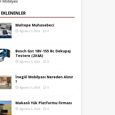
l Mobilyası
 EKLENENLER
Maltepe Muhasebeci
Ağustos 5, 2026
0
Bosch Gst 18V-155 Bc Dekupaj
Testere (2X4A)
Ağustos 5, 2026
0
İnegöl Mobilyası Nereden Alınır
?
Ağustos 5, 2026
0
Makaslı Yük Platformu Firması
Ağustos 5, 2026
0