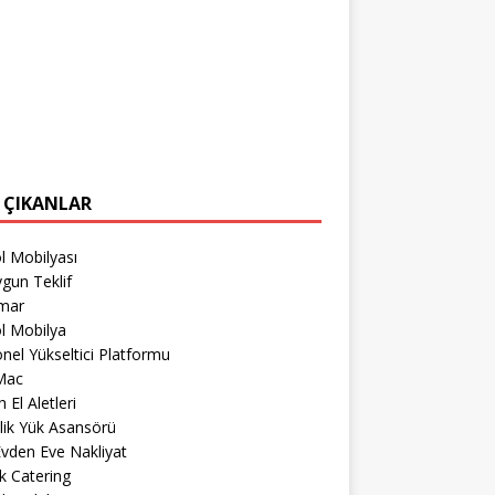
 ÇIKANLAR
l Mobilyası
gun Teklif
imar
l Mobilya
nel Yükseltici Platformu
Mac
 El Aletleri
lik Yük Asansörü
 Evden Eve Nakliyat
k Catering