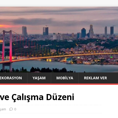
EKORASYON
YAŞAM
MOBILYA
REKLAM VER
 ve Çalışma Düzeni
şam
0