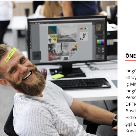
ÖNE
İnegö
En Uy
İç M
İnegö
Perso
DPF
Bosch
Hidro
Şişli
Kona