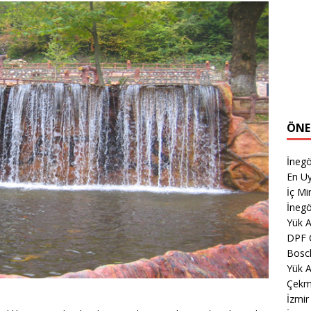
ÖNE
İneg
En Uy
İç M
İnegö
Yük 
DPF 
Bosch
Yük A
Çekm
İzmi