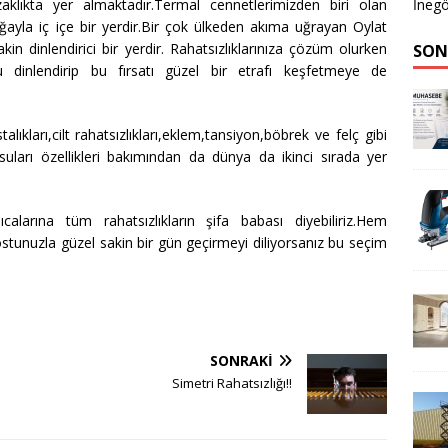
İnegö
aklıkta yer almaktadır.Termal cennetlerimizden biri olan
oğayla iç içe bir yerdir.Bir çok ülkeden akıma uğrayan Oylat
akin dinlendirici bir yerdir. Rahatsızlıklarınıza çözüm olurken
SON
u dinlendirip bu fırsatı güzel bir etrafı keşfetmeye de
alıkları,cilt rahatsızlıkları,eklem,tansiyon,böbrek ve felç gibi
 suları özellikleri bakımından da dünya da ikinci sırada yer
alarına tüm rahatsızlıkların şifa babası diyebiliriz.Hem
ostunuzla güzel sakin bir gün geçirmeyi diliyorsanız bu seçim
SONRAKI
Simetri Rahatsızlığı!!