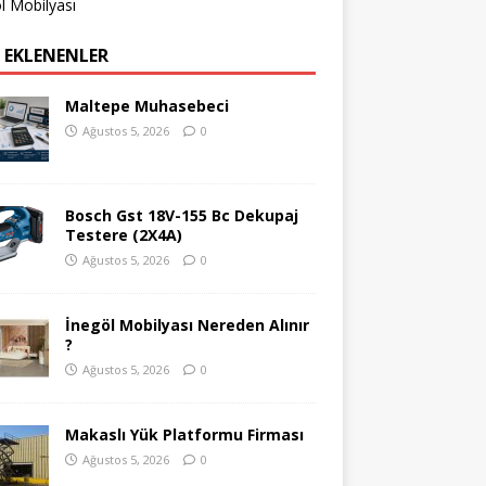
l Mobilyası
 EKLENENLER
Maltepe Muhasebeci
Ağustos 5, 2026
0
Bosch Gst 18V-155 Bc Dekupaj
Testere (2X4A)
Ağustos 5, 2026
0
İnegöl Mobilyası Nereden Alınır
?
Ağustos 5, 2026
0
Makaslı Yük Platformu Firması
Ağustos 5, 2026
0