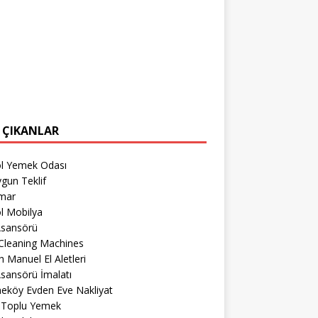
 ÇIKANLAR
öl Yemek Odası
gun Teklif
imar
l Mobilya
Asansörü
Cleaning Machines
 Manuel El Aletleri
sansörü İmalatı
eköy Evden Eve Nakliyat
r Toplu Yemek