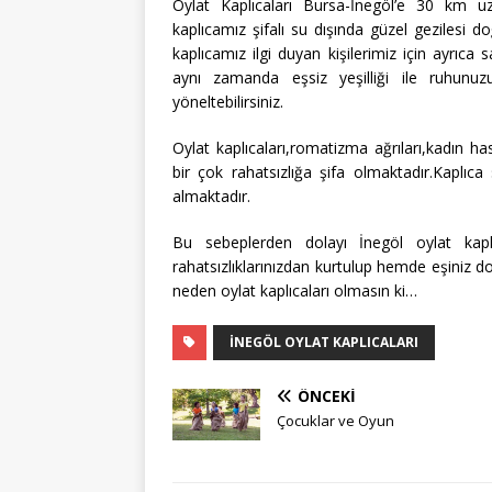
Oylat Kaplıcaları Bursa-İnegöl’e 30 km uz
kaplıcamız şifalı su dışında güzel gezilesi d
kaplıcamız ilgi duyan kişilerimiz için ayrıca s
aynı zamanda eşsiz yeşilliği ile ruhunuz
yöneltebilirsiniz.
Oylat kaplıcaları,romatizma ağrıları,kadın hast
bir çok rahatsızlığa şifa olmaktadır.Kaplıca
almaktadır.
Bu sebeplerden dolayı İnegöl oylat kaplıc
rahatsızlıklarınızdan kurtulup hemde eşiniz d
neden oylat kaplıcaları olmasın ki…
İNEGÖL OYLAT KAPLICALARI
ÖNCEKI
Çocuklar ve Oyun