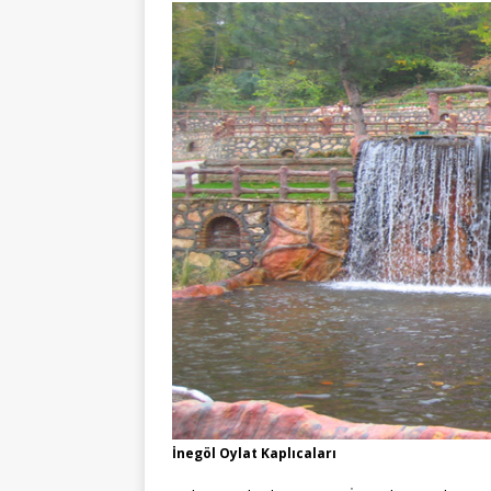
İnegöl Oylat Kaplıcaları