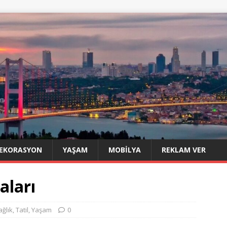
EKORASYON
YAŞAM
MOBILYA
REKLAM VER
aları
ağlık
,
Tatil
,
Yaşam
0